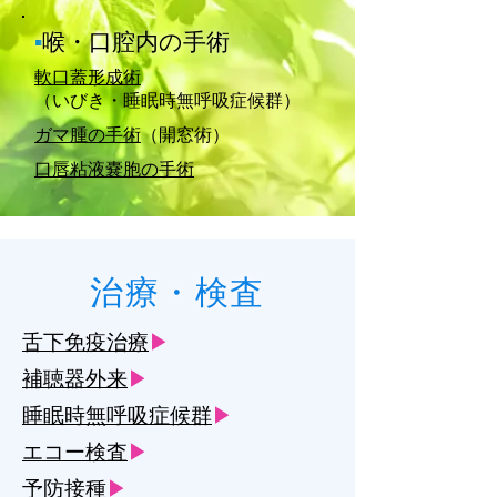
▪
喉・口腔内の手術
軟口蓋形成術
（いびき・睡眠時無呼吸症候群）
ガマ腫の手術
（開窓術）
口唇粘液嚢胞の手術
治療・検査
舌下免疫治療
▶
補聴器外来
▶
睡眠時無呼吸症候群
▶
エコー検査
▶
予防接種
▶