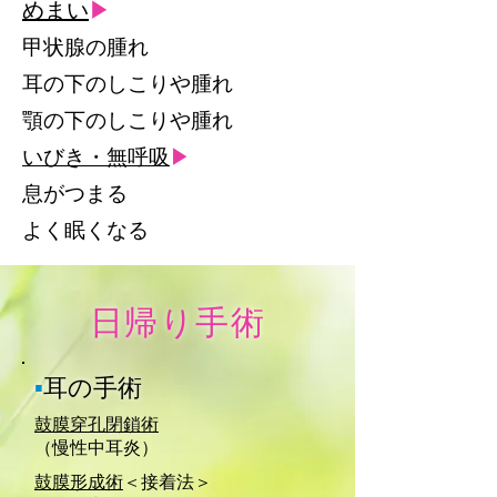
めまい
▶
甲状腺の腫れ
耳の下のしこりや腫れ
顎の下のしこりや腫れ
いびき・無呼吸
▶
息がつまる
よく眠くなる
日帰り手術
▪
耳の手術
鼓膜穿孔閉鎖術
（慢性中耳炎）
鼓膜形成術
＜接着法＞