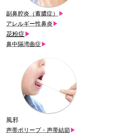
副鼻腔炎（蓄膿症）
▶
アレルギー性鼻炎
▶
花粉症
▶
鼻中隔湾曲症
▶
風邪
声帯ポリープ・声帯結節
▶