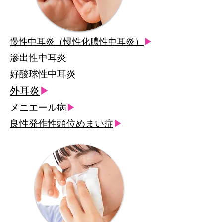
慢性中耳炎（慢性化膿性中耳炎）
▶
滲出性中耳炎
好酸球性中耳炎
外耳炎
▶
メニエール病
▶
良性発作性頭位めまい症
▶