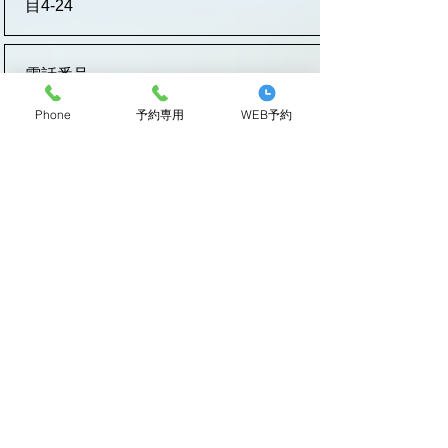
目4-24
電話番号
06-6952-4187
Phone
予約専用
WEB予約
耳鼻科
https://www.izumikawa-clinic.com/
皮膚科
https://www.izumikawa-
clinic.com/dermatology/
院長／医学博士
泉川 雅彦（いずみかわ まさひこ）