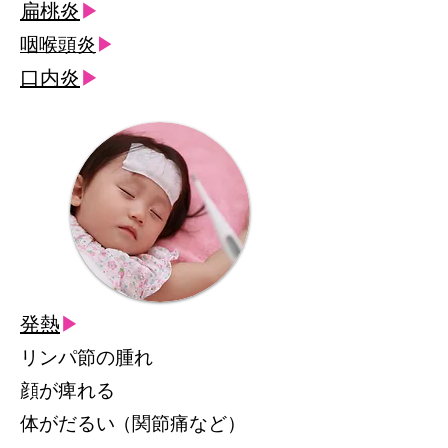
扁桃炎
▶
咽喉頭炎
▶
口内炎
▶
発熱
▶
リンパ節の腫れ
顔が痺れる
体がだる
い
（関節痛など
）