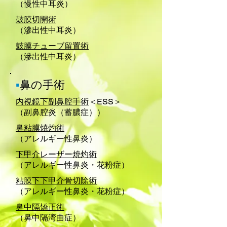
（慢性中耳炎）
鼓膜切開術
（滲出性中耳炎）
鼓膜チューブ留置術
（滲出性中耳炎）
▪
鼻の手術
内視鏡下副鼻腔手術
＜ESS＞
（副鼻腔炎（蓄膿症））
鼻粘膜焼灼術
（アレルギー性鼻炎）
下甲介レーザー焼灼術
（アレルギー性鼻炎・花粉症）
粘膜下下甲介骨切除術
（アレルギー性鼻炎・花粉症）
鼻中隔矯正術
（鼻中隔湾曲症）